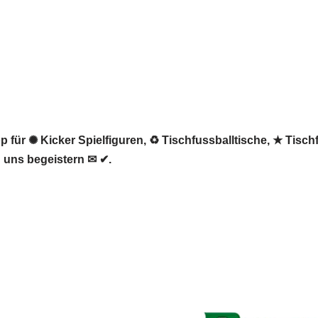
 für ✺ Kicker Spielfiguren, ♻ Tischfussballtische, ★ Tischf
n uns begeistern ✉ ✔.