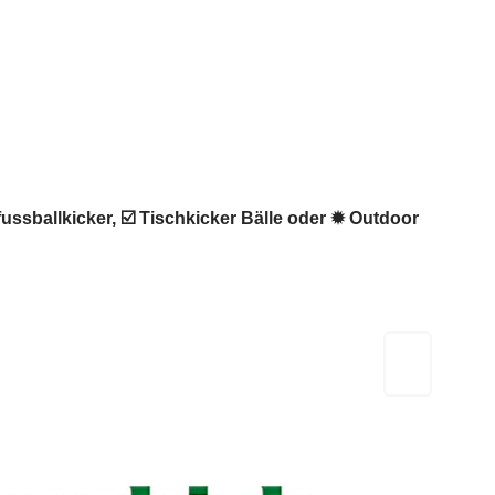
ussballkicker, ☑️ Tischkicker Bälle oder ✹ Outdoor
Kicker-Tische.com