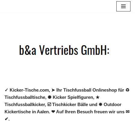
Zum
Inhalt
springen
✓ Kicker-Tische.com, ➤ Ihr Tischfussball Onlineshop für ♻
Tischfussballtische, ✺ Kicker Spielfiguren, ★
Tischfussballkicker, ☑️ Tischkicker Bälle und ✹ Outdoor
Kickertische in Aalen. ❤ Auf Ihren Besuch freuen wir uns ✉
✔.