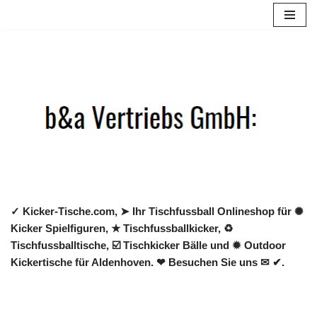
Zum
Inhalt
springen
✓ Kicker-Tische.com, ➤ Ihr Tischfussball Onlineshop für ✺
Kicker Spielfiguren, ★ Tischfussballkicker, ♻
Tischfussballtische, ☑️ Tischkicker Bälle und ✹ Outdoor
Kickertische für Aldenhoven. ❤ Besuchen Sie uns ✉ ✔.