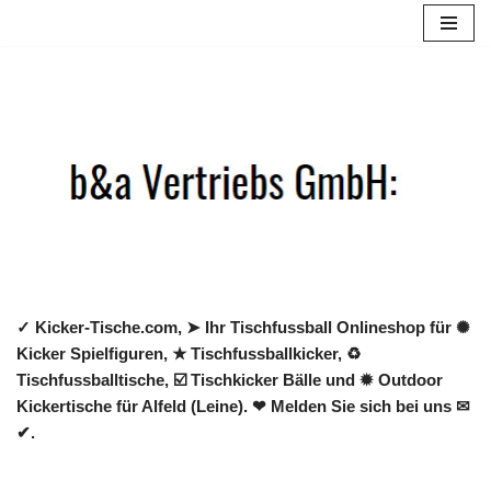
Zum
Inhalt
springen
✓ Kicker-Tische.com, ➤ Ihr Tischfussball Onlineshop für ✺
Kicker Spielfiguren, ★ Tischfussballkicker, ♻
Tischfussballtische, ☑️ Tischkicker Bälle und ✹ Outdoor
Kickertische für Alfeld (Leine). ❤ Melden Sie sich bei uns ✉
✔.