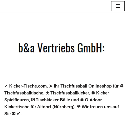
Zum
Inhalt
springen
✓ Kicker-Tische.com, ➤ Ihr Tischfussball Onlineshop für ♻
Tischfussballtische, ★ Tischfussballkicker, ✺ Kicker
Spielfiguren, ☑️ Tischkicker Bälle und ✹ Outdoor
Kickertische für Altdorf (Nürnberg). ❤ Wir freuen uns auf
Sie ✉ ✔.