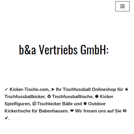
Zum
Inhalt
springen
✓ Kicker-Tische.com, ➤ Ihr Tischfussball Onlineshop für ★
Tischfussballkicker, ♻ Tischfussballtische, ✺ Kicker
Spielfiguren, ☑️ Tischkicker Bälle und ✹ Outdoor
Kickertische für Babenhausen. ❤ Wir freuen uns auf Sie ✉
✔.