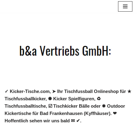
Zum
Inhalt
springen
✓ Kicker-Tische.com, ➤ Ihr Tischfussball Onlineshop für ★
Tischfussballkicker, ✺ Kicker Spielfiguren, ♻
Tischfussballtische, ☑️ Tischkicker Bälle oder ✹ Outdoor
Kickertische für Bad Frankenhausen (Kyffhäuser). ❤
Hoffentlich sehen wir uns bald ✉ ✔.