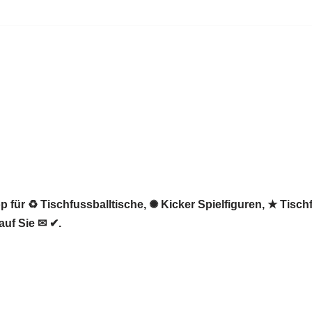
 für ♻ Tischfussballtische, ✺ Kicker Spielfiguren, ★ Tisch
auf Sie ✉ ✔.