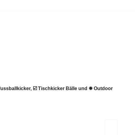
fussballkicker, ☑️ Tischkicker Bälle und ✹ Outdoor
Kicker-Tische.com