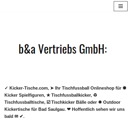
Zum
Inhalt
springen
✓ Kicker-Tische.com, ➤ Ihr Tischfussball Onlineshop für ✺
Kicker Spielfiguren, ★ Tischfussballkicker, ♻
Tischfussballtische, ☑️ Tischkicker Bälle oder ✹ Outdoor
Kickertische für Bad Saulgau. ❤ Hoffentlich sehen wir uns
bald ✉ ✔.