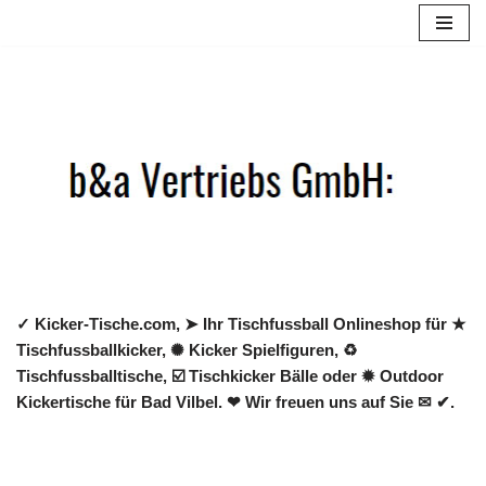
Zum
Inhalt
springen
✓ Kicker-Tische.com, ➤ Ihr Tischfussball Onlineshop für ★
Tischfussballkicker, ✺ Kicker Spielfiguren, ♻
Tischfussballtische, ☑️ Tischkicker Bälle oder ✹ Outdoor
Kickertische für Bad Vilbel. ❤ Wir freuen uns auf Sie ✉ ✔.