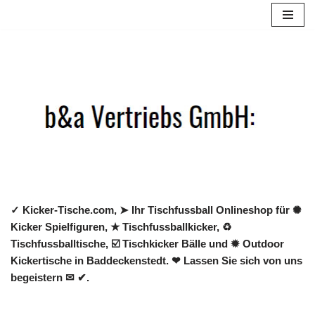
Zum
Inhalt
springen
✓ Kicker-Tische.com, ➤ Ihr Tischfussball Onlineshop für ✺
Kicker Spielfiguren, ★ Tischfussballkicker, ♻
Tischfussballtische, ☑️ Tischkicker Bälle und ✹ Outdoor
Kickertische in Baddeckenstedt. ❤ Lassen Sie sich von uns
begeistern ✉ ✔.