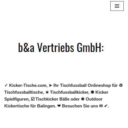
Zum
Inhalt
springen
✓ Kicker-Tische.com, ➤ Ihr Tischfussball Onlineshop für ♻
Tischfussballtische, ★ Tischfussballkicker, ✺ Kicker
Spielfiguren, ☑️ Tischkicker Bälle oder ✹ Outdoor
Kickertische für Balingen. ❤ Besuchen Sie uns ✉ ✔.