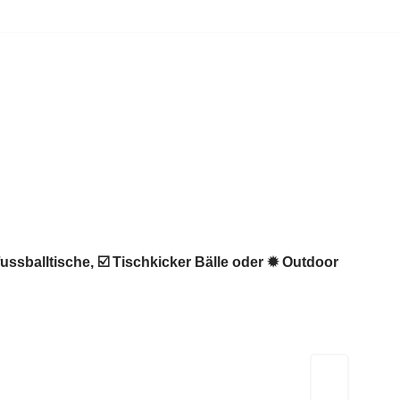
ussballtische, ☑️ Tischkicker Bälle oder ✹ Outdoor
Kicker-Tische.com