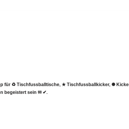
 für ♻ Tischfussballtische, ★ Tischfussballkicker, ✺ Kicker
n begeistert sein ✉ ✔.