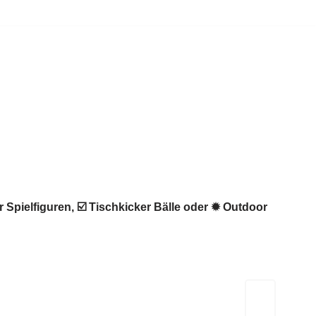
 Spielfiguren, ☑️ Tischkicker Bälle oder ✹ Outdoor
Kicker-Tische.com