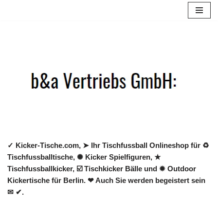
Zum
Inhalt
springen
✓ Kicker-Tische.com, ➤ Ihr Tischfussball Onlineshop für ♻
Tischfussballtische, ✺ Kicker Spielfiguren, ★
Tischfussballkicker, ☑️ Tischkicker Bälle und ✹ Outdoor
Kickertische für Berlin. ❤ Auch Sie werden begeistert sein
✉ ✔.