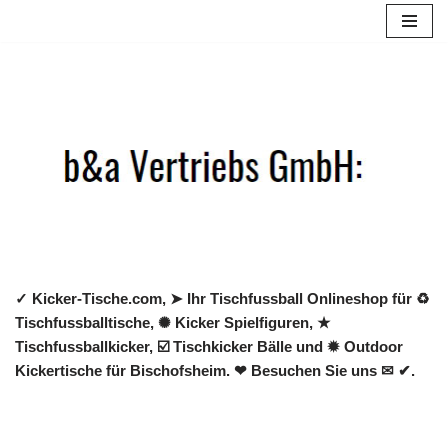
Zum
Inhalt
springen
✓ Kicker-Tische.com, ➤ Ihr Tischfussball Onlineshop für ♻
Tischfussballtische, ✺ Kicker Spielfiguren, ★
Tischfussballkicker, ☑️ Tischkicker Bälle und ✹ Outdoor
Kickertische für Bischofsheim. ❤ Besuchen Sie uns ✉ ✔.