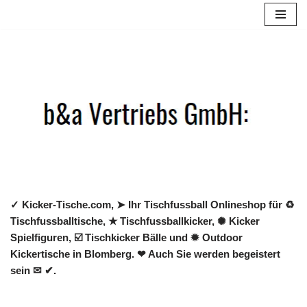
Zum
Inhalt
springen
✓ Kicker-Tische.com, ➤ Ihr Tischfussball Onlineshop für ♻
Tischfussballtische, ★ Tischfussballkicker, ✺ Kicker
Spielfiguren, ☑️ Tischkicker Bälle und ✹ Outdoor
Kickertische in Blomberg. ❤ Auch Sie werden begeistert
sein ✉ ✔.