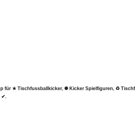
 für ★ Tischfussballkicker, ✺ Kicker Spielfiguren, ♻ Tisch
 ✔.