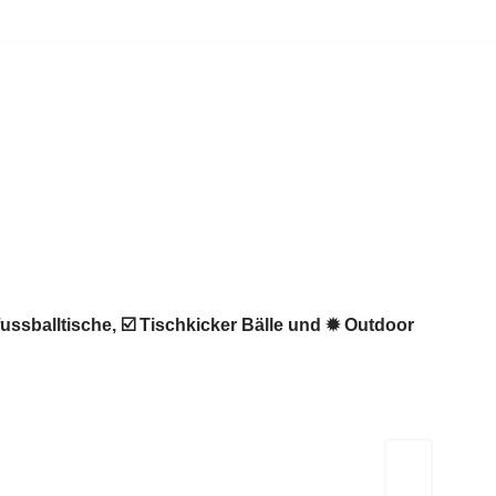
fussballtische, ☑️ Tischkicker Bälle und ✹ Outdoor
Kicker-Tische.com