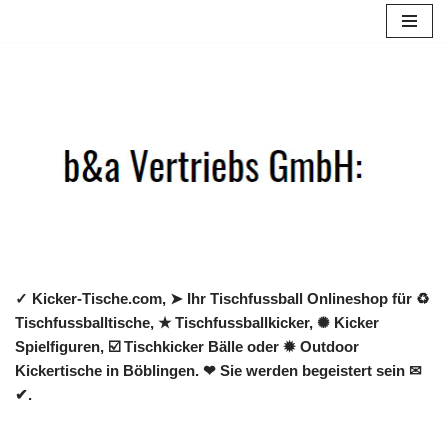
Zum
Inhalt
springen
✓ Kicker-Tische.com, ➤ Ihr Tischfussball Onlineshop für ♻
Tischfussballtische, ★ Tischfussballkicker, ✺ Kicker
Spielfiguren, ☑️ Tischkicker Bälle oder ✹ Outdoor
Kickertische in Böblingen. ❤ Sie werden begeistert sein ✉
✔.