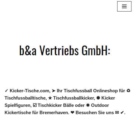
Zum
Inhalt
springen
✓ Kicker-Tische.com, ➤ Ihr Tischfussball Onlineshop für ♻
Tischfussballtische, ★ Tischfussballkicker, ✺ Kicker
Spielfiguren, ☑️ Tischkicker Bälle oder ✹ Outdoor
Kickertische für Bremerhaven. ❤ Besuchen Sie uns ✉ ✔.