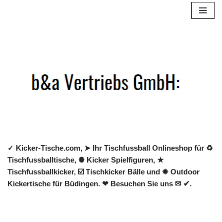
Zum
Inhalt
springen
✓ Kicker-Tische.com, ➤ Ihr Tischfussball Onlineshop für ♻
Tischfussballtische, ✺ Kicker Spielfiguren, ★
Tischfussballkicker, ☑️ Tischkicker Bälle und ✹ Outdoor
Kickertische für Büdingen. ❤ Besuchen Sie uns ✉ ✔.