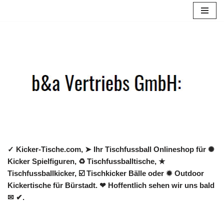
Zum
Inhalt
springen
✓ Kicker-Tische.com, ➤ Ihr Tischfussball Onlineshop für ✺
Kicker Spielfiguren, ♻ Tischfussballtische, ★
Tischfussballkicker, ☑️ Tischkicker Bälle oder ✹ Outdoor
Kickertische für Bürstadt. ❤ Hoffentlich sehen wir uns bald
✉ ✔.