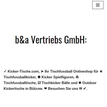
Zum
Inhalt
springen
✓ Kicker-Tische.com, ➤ Ihr Tischfussball Onlineshop für ★
Tischfussballkicker, ✺ Kicker Spielfiguren, ♻
Tischfussballtische, ☑️ Tischkicker Bälle und ✹ Outdoor
Kickertische in Bützow. ❤ Besuchen Sie uns ✉ ✔.