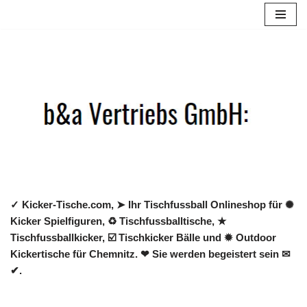
Zum
Inhalt
springen
✓ Kicker-Tische.com, ➤ Ihr Tischfussball Onlineshop für ✺
Kicker Spielfiguren, ♻ Tischfussballtische, ★
Tischfussballkicker, ☑️ Tischkicker Bälle und ✹ Outdoor
Kickertische für Chemnitz. ❤ Sie werden begeistert sein ✉
✔.