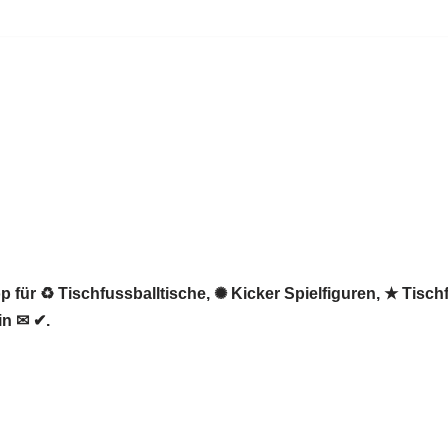
 für ♻ Tischfussballtische, ✺ Kicker Spielfiguren, ★ Tischf
in ✉ ✔.