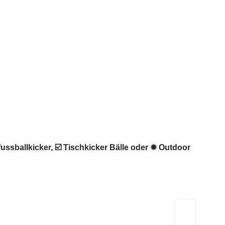
ussballkicker, ☑️ Tischkicker Bälle oder ✹ Outdoor
Kicker-Tische.com