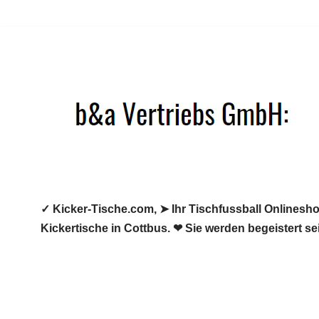
Zum
Inhalt
springen
✓ Kicker-Tische.com, ➤ Ihr Tischfussball Onlineshop
Kickertische in Cottbus. ❤ Sie werden begeistert se