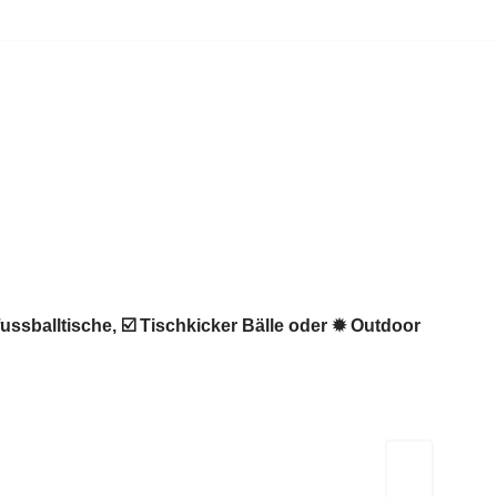
ussballtische, ☑️ Tischkicker Bälle oder ✹ Outdoor
Kicker-Tische.com