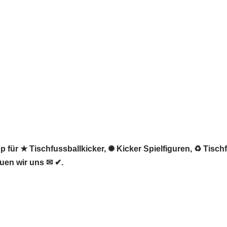
 für ★ Tischfussballkicker, ✺ Kicker Spielfiguren, ♻ Tischf
uen wir uns ✉ ✔.