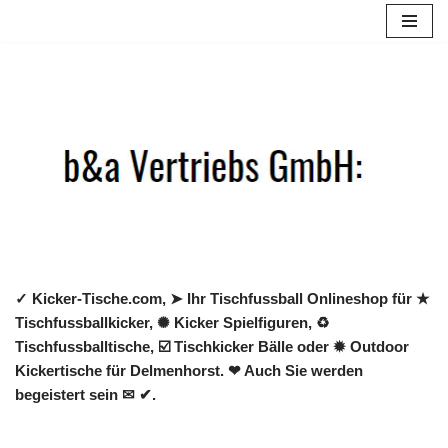
Zum
Inhalt
springen
✓ Kicker-Tische.com, ➤ Ihr Tischfussball Onlineshop für ★
Tischfussballkicker, ✺ Kicker Spielfiguren, ♻
Tischfussballtische, ☑️ Tischkicker Bälle oder ✹ Outdoor
Kickertische für Delmenhorst. ❤ Auch Sie werden
begeistert sein ✉ ✔.