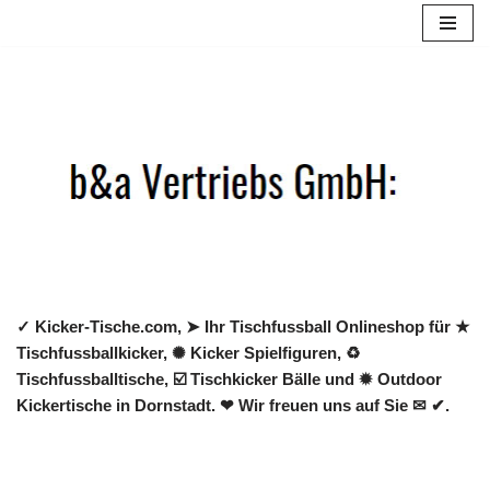
Zum
Inhalt
springen
✓ Kicker-Tische.com, ➤ Ihr Tischfussball Onlineshop für ★
Tischfussballkicker, ✺ Kicker Spielfiguren, ♻
Tischfussballtische, ☑️ Tischkicker Bälle und ✹ Outdoor
Kickertische in Dornstadt. ❤ Wir freuen uns auf Sie ✉ ✔.