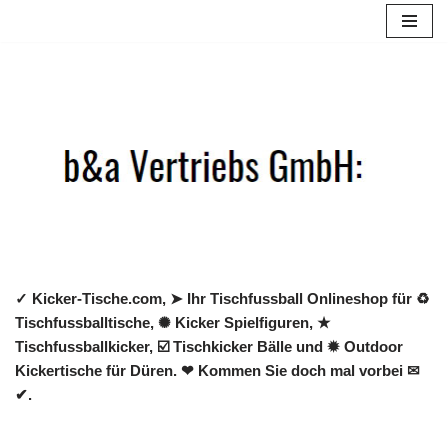
Zum
Inhalt
springen
✓ Kicker-Tische.com, ➤ Ihr Tischfussball Onlineshop für ♻
Tischfussballtische, ✺ Kicker Spielfiguren, ★
Tischfussballkicker, ☑️ Tischkicker Bälle und ✹ Outdoor
Kickertische für Düren. ❤ Kommen Sie doch mal vorbei ✉
✔.