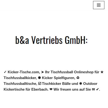
Zum
Inhalt
springen
✓ Kicker-Tische.com, ➤ Ihr Tischfussball Onlineshop für ★
Tischfussballkicker, ✺ Kicker Spielfiguren, ♻
Tischfussballtische, ☑️ Tischkicker Bälle und ✹ Outdoor
Kickertische für Eberbach. ❤ Wir freuen uns auf Sie ✉ ✔.