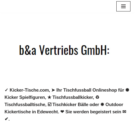
Zum
Inhalt
springen
✓ Kicker-Tische.com, ➤ Ihr Tischfussball Onlineshop für ✺
Kicker Spielfiguren, ★ Tischfussballkicker, ♻
Tischfussballtische, ☑️ Tischkicker Bälle oder ✹ Outdoor
Kickertische in Edewecht. ❤ Sie werden begeistert sein ✉
✔.