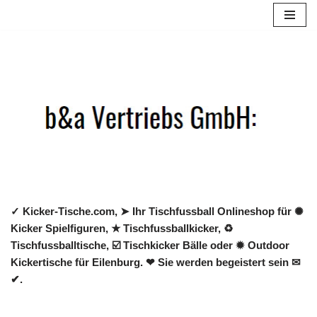
Zum
Inhalt
springen
✓ Kicker-Tische.com, ➤ Ihr Tischfussball Onlineshop für ✺
Kicker Spielfiguren, ★ Tischfussballkicker, ♻
Tischfussballtische, ☑️ Tischkicker Bälle oder ✹ Outdoor
Kickertische für Eilenburg. ❤ Sie werden begeistert sein ✉
✔.