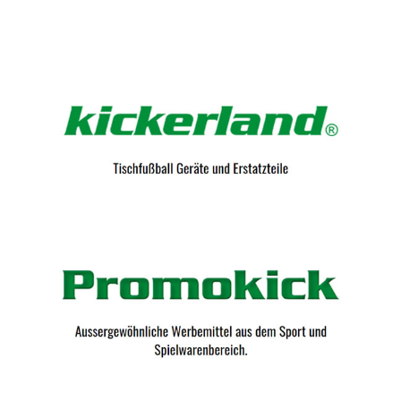
Kicker-Tische.com