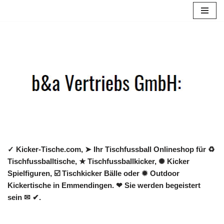
Zum
Inhalt
springen
✓ Kicker-Tische.com, ➤ Ihr Tischfussball Onlineshop für ♻
Tischfussballtische, ★ Tischfussballkicker, ✺ Kicker
Spielfiguren, ☑️ Tischkicker Bälle oder ✹ Outdoor
Kickertische in Emmendingen. ❤ Sie werden begeistert
sein ✉ ✔.