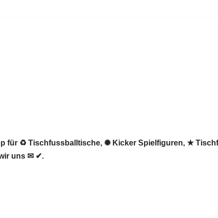
 für ♻ Tischfussballtische, ✺ Kicker Spielfiguren, ★ Tisch
wir uns ✉ ✔.