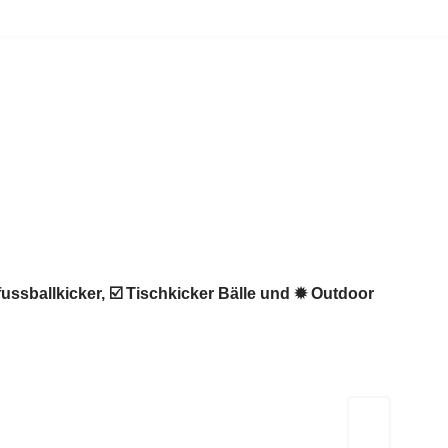
fussballkicker, ☑️ Tischkicker Bälle und ✹ Outdoor
Kicker-Tische.com