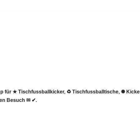
 für ★ Tischfussballkicker, ♻ Tischfussballtische, ✺ Kicker
hren Besuch ✉ ✔.