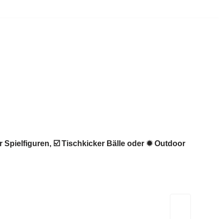
 Spielfiguren, ☑️ Tischkicker Bälle oder ✹ Outdoor
Kicker-Tische.com