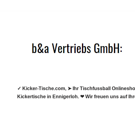
Zum
Inhalt
springen
✓ Kicker-Tische.com, ➤ Ihr Tischfussball Onlineshop
Kickertische in Ennigerloh. ❤ Wir freuen uns auf I