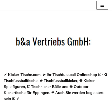
Zum
Inhalt
springen
✓ Kicker-Tische.com, ➤ Ihr Tischfussball Onlineshop für ♻
Tischfussballtische, ★ Tischfussballkicker, ✺ Kicker
Spielfiguren, ☑️ Tischkicker Bälle und ✹ Outdoor
Kickertische für Eppingen. ❤ Auch Sie werden begeistert
sein ✉ ✔.