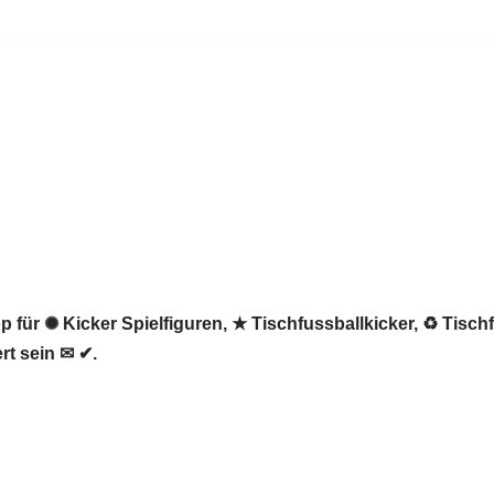
 für ✺ Kicker Spielfiguren, ★ Tischfussballkicker, ♻ Tisch
rt sein ✉ ✔.