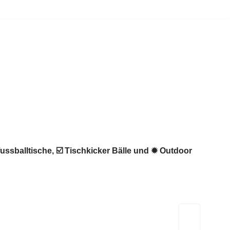
fussballtische, ☑️ Tischkicker Bälle und ✹ Outdoor
Kicker-Tische.com