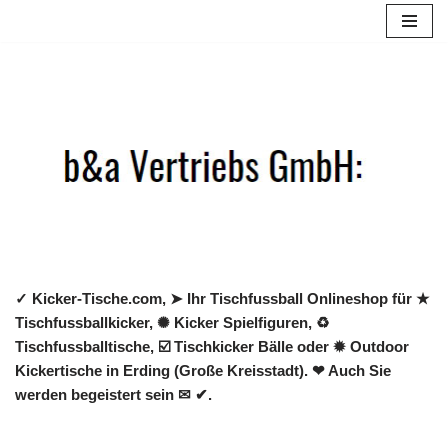
Zum
Inhalt
springen
✓ Kicker-Tische.com, ➤ Ihr Tischfussball Onlineshop für ★
Tischfussballkicker, ✺ Kicker Spielfiguren, ♻
Tischfussballtische, ☑️ Tischkicker Bälle oder ✹ Outdoor
Kickertische in Erding (Große Kreisstadt). ❤ Auch Sie
werden begeistert sein ✉ ✔.