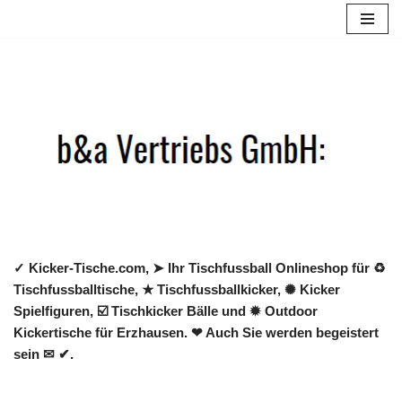
Zum
Inhalt
springen
✓ Kicker-Tische.com, ➤ Ihr Tischfussball Onlineshop für ♻
Tischfussballtische, ★ Tischfussballkicker, ✺ Kicker
Spielfiguren, ☑️ Tischkicker Bälle und ✹ Outdoor
Kickertische für Erzhausen. ❤ Auch Sie werden begeistert
sein ✉ ✔.