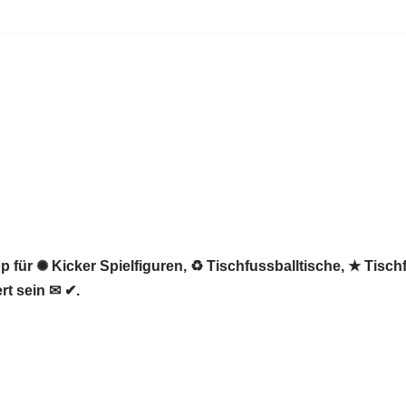
 für ✺ Kicker Spielfiguren, ♻ Tischfussballtische, ★ Tischf
rt sein ✉ ✔.