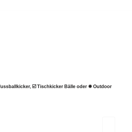
ussballkicker, ☑️ Tischkicker Bälle oder ✹ Outdoor
Kicker-Tische.com