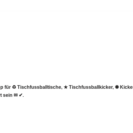
 für ♻ Tischfussballtische, ★ Tischfussballkicker, ✺ Kicker
t sein ✉ ✔.