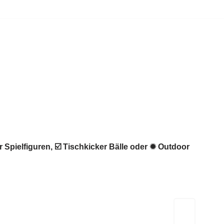
 Spielfiguren, ☑️ Tischkicker Bälle oder ✹ Outdoor
Kicker-Tische.com