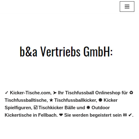
Zum
Inhalt
springen
✓ Kicker-Tische.com, ➤ Ihr Tischfussball Onlineshop für ♻
Tischfussballtische, ★ Tischfussballkicker, ✺ Kicker
Spielfiguren, ☑️ Tischkicker Bälle und ✹ Outdoor
Kickertische in Fellbach. ❤ Sie werden begeistert sein ✉ ✔.