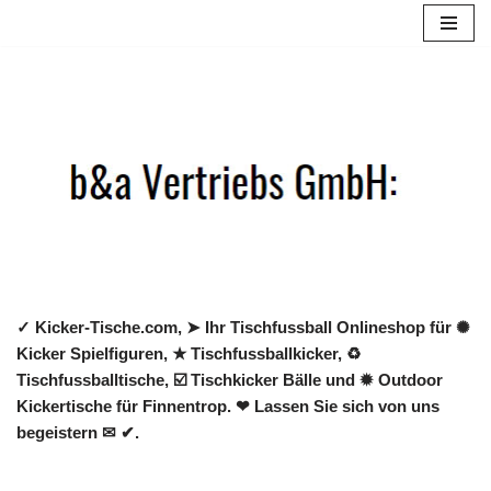
Zum
Inhalt
springen
✓ Kicker-Tische.com, ➤ Ihr Tischfussball Onlineshop für ✺
Kicker Spielfiguren, ★ Tischfussballkicker, ♻
Tischfussballtische, ☑️ Tischkicker Bälle und ✹ Outdoor
Kickertische für Finnentrop. ❤ Lassen Sie sich von uns
begeistern ✉ ✔.