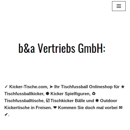
Zum
Inhalt
springen
✓ Kicker-Tische.com, ➤ Ihr Tischfussball Onlineshop für ★
Tischfussballkicker, ✺ Kicker Spielfiguren, ♻
Tischfussballtische, ☑️ Tischkicker Bälle und ✹ Outdoor
Kickertische in Freisen. ❤ Kommen Sie doch mal vorbei ✉
✔.