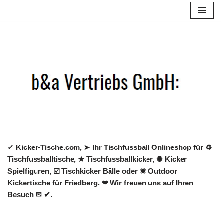
Zum
Inhalt
springen
✓ Kicker-Tische.com, ➤ Ihr Tischfussball Onlineshop für ♻
Tischfussballtische, ★ Tischfussballkicker, ✺ Kicker
Spielfiguren, ☑️ Tischkicker Bälle oder ✹ Outdoor
Kickertische für Friedberg. ❤ Wir freuen uns auf Ihren
Besuch ✉ ✔.