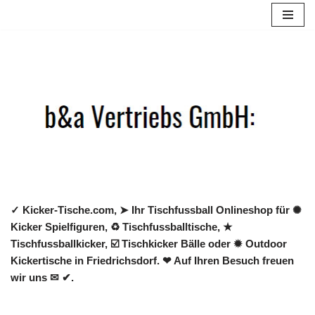
Zum
Inhalt
springen
✓ Kicker-Tische.com, ➤ Ihr Tischfussball Onlineshop für ✺
Kicker Spielfiguren, ♻ Tischfussballtische, ★
Tischfussballkicker, ☑️ Tischkicker Bälle oder ✹ Outdoor
Kickertische in Friedrichsdorf. ❤ Auf Ihren Besuch freuen
wir uns ✉ ✔.