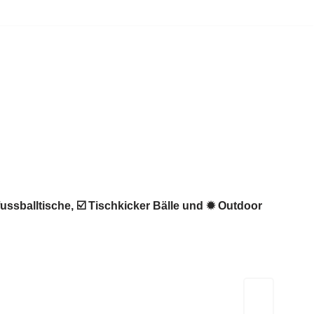
fussballtische, ☑️ Tischkicker Bälle und ✹ Outdoor
Kicker-Tische.com