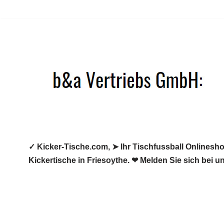
Zum
Inhalt
springen
✓ Kicker-Tische.com, ➤ Ihr Tischfussball Onlineshop
Kickertische in Friesoythe. ❤ Melden Sie sich bei u