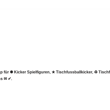
 für ✺ Kicker Spielfiguren, ★ Tischfussballkicker, ♻ Tisch
ns ✉ ✔.