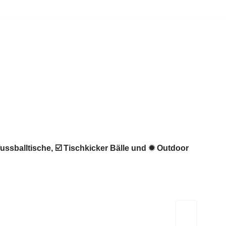
fussballtische, ☑️ Tischkicker Bälle und ✹ Outdoor
Kicker-Tische.com