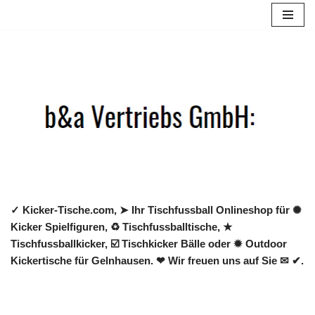
Zum
Inhalt
springen
✓ Kicker-Tische.com, ➤ Ihr Tischfussball Onlineshop für ✺
Kicker Spielfiguren, ♻ Tischfussballtische, ★
Tischfussballkicker, ☑️ Tischkicker Bälle oder ✹ Outdoor
Kickertische für Gelnhausen. ❤ Wir freuen uns auf Sie ✉ ✔.